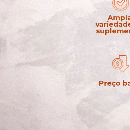
Ampla
variedade
supleme
Preço b