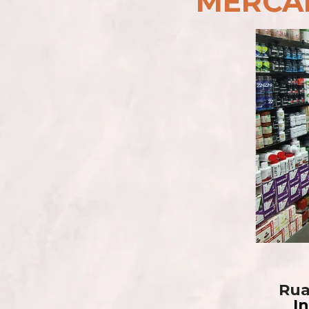
MERCA
Ru
I