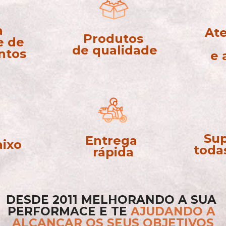
 
At
Produtos
 de 
 de qualidade
ntos
e 
Sup
Entrega 
aixo
toda
rápida
DESDE 2011 MELHORANDO A SUA 
PERFORMACE E TE
AJUDANDO A 
ALCANÇAR OS SEUS OBJETIVOS