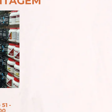
NTAGEM
 51 -
00