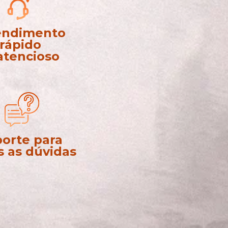
endimento
rápido
atencioso
orte para 
s as dúvidas