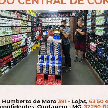
DO
CENTRAL
DE
CO
a
Humberto
de
Moro
391 - 
Lojas,
63 50 e
nconfidentes, Contagem -
MG, 
32250-0