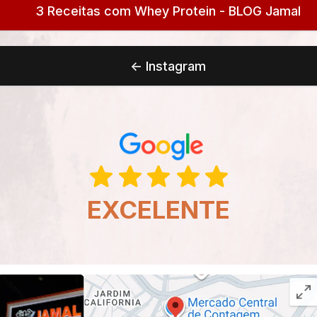
3 Receitas com Whey Protein - BLOG Jamal
<- Instagram
EXCELENTE