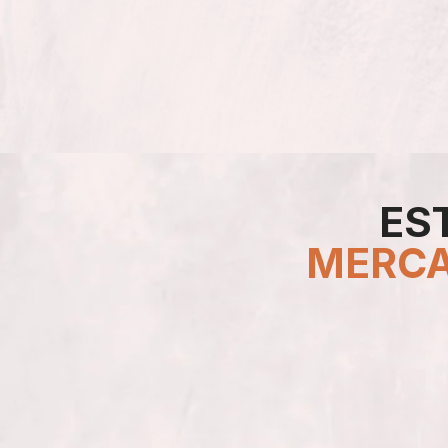
ES
MERC